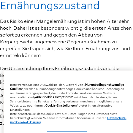
Ernährungszustand
Das Risiko einer Mangelernährung ist im hohen Alter sehr
hoch. Daher ist es besonders wichtig, die ersten Anzeichen
sofort zu erkennen und gegen den Abbau von
Körpergewebe angemessene Gegenmaßnahmen zu
ergreifen. Sie fragen sich, wie Sie Ihren Ernährungszustand
ermitteln können?
Die Untersuchung Ihres Ernährungszustands und die
Beurteilung in Bezug auf eine unzureichende Ernährung
können von Ihrem behandelnden Arzt durchgeführt
Bitte treffen Sie eine Auswahl: Bei der Auswahl von
„Nur unbedingt notwendige
werden. Dazu werden mehrere Tests durchgeführt und Ihre
Cookies“
, werden nur unbedingt notwendige Cookies und ähnliche Technologien
auf Ihrem Gerät gespeichert, die für die korrekte Funktion unserer Website
Anamnese ausgewertet. Die Berechnung Ihres BMI (Body-
unerlässlich sind.
„Alle Cookies akzeptieren“
wird Ihnen den bestmöglichen
Mass-Index, also das Verhältnis zwischen Körpergröße und
Service bieten, Ihre Benutzererfahrung verbessern und uns ermöglichen, unsere
Website zu optimieren.
„Cookie-Einstellungen“
bietet Ihnen alternative
-gewicht) und die Checkliste für eine unzureichende
Einstellungen.
Bitte beachten Sie, dass Cookie-Opt-out-Einstellungen ihres Browsers nicht
Ernährung liefern Ihnen einige Anhaltspunkte dazu, ob Sie
berücksichtigt werden. Weitere Informationen finden Sie in unserer
Datenschutz-
zur Risikogruppe gehören.
und Cookie-Erklärung