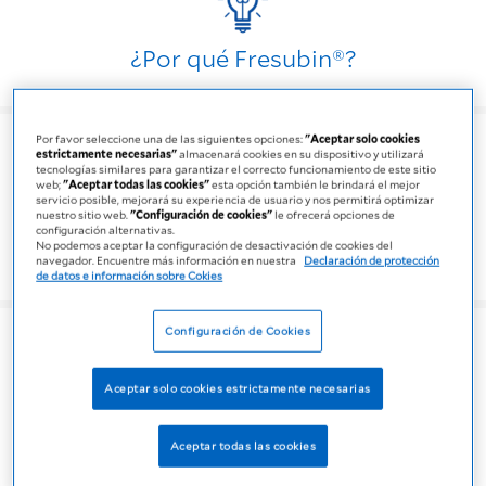
¿Por qué Fresubin®?
Por favor seleccione una de las siguientes opciones:
"Aceptar solo cookies
estrictamente necesarias"
almacenará cookies en su dispositivo y utilizará
tecnologías similares para garantizar el correcto funcionamiento de este sitio
web;
"Aceptar todas las cookies"
esta opción también le brindará el mejor
servicio posible, mejorará su experiencia de usuario y nos permitirá optimizar
nuestro sitio web.
"Configuración de cookies"
le ofrecerá opciones de
configuración alternativas.
Productos
No podemos aceptar la configuración de desactivación de cookies del
navegador. Encuentre más información en nuestra
Declaración de protección
de datos e información sobre Cokies
Configuración de Cookies
Aceptar solo cookies estrictamente necesarias
Nutrición para ti
Aceptar todas las cookies