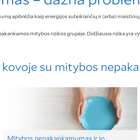
mą apibrėžia kaip energijos suteikiančių ir (arba) maistin
pakankamos mitybos rizikos grupėje. Didžiausia rizika yra 
ą kovoje su mitybos nepa
Mitybos nepakankamumas ir jo