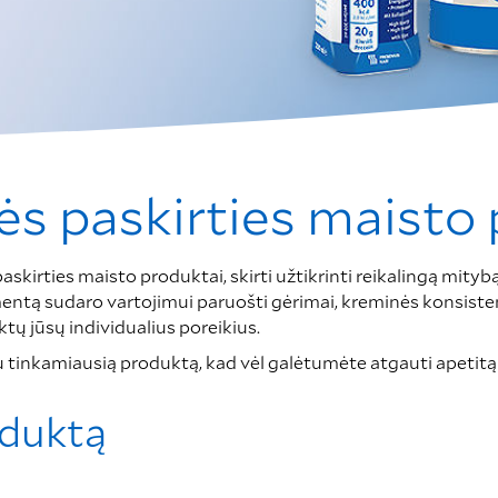
ės paskirties maisto
askirties maisto produktai, skirti užtikrinti reikalingą mity
tą sudaro vartojimui paruošti gėrimai, kreminės konsistencij
tų jūsų individualius poreikius.
au tinkamiausią produktą, kad vėl galėtumėte atgauti apetit
oduktą