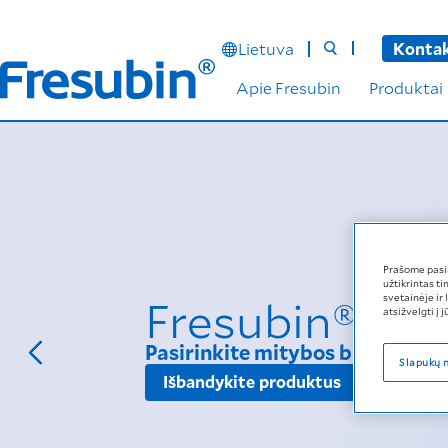
Lietuva
Kontak
Apie Fresubin
Produktai
Prašome pasir
užtikrintas t
Fresubin® pr
svetainėje ir
atsižvelgti į
Pasirinkite mitybos būdą, prit
Slapukų 
Išbandykite produktus