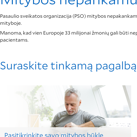
Pasaulio sveikatos organizacija (PSO) mitybos nepakankamu
mityboje.
Manoma, kad vien Europoje 33 milijonai žmonių gali būti ne
pacientams.
Suraskite tinkamą pagalb
Pasitikrinkite savo mitybos būklę