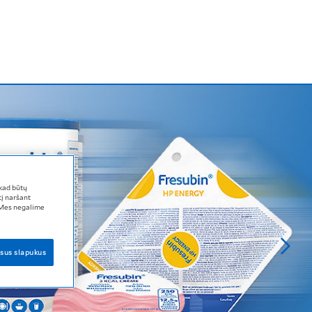
 kad būtų
į naršant
. Mes negalime
isus slapukus