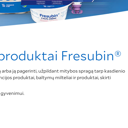
 produktai Fresubin®
bą arba ją pagerinti, užpildant mitybos spragą tarp kasdienio
os produktai, baltymų milteliai ir produktai, skirti
ą gyvenimui.