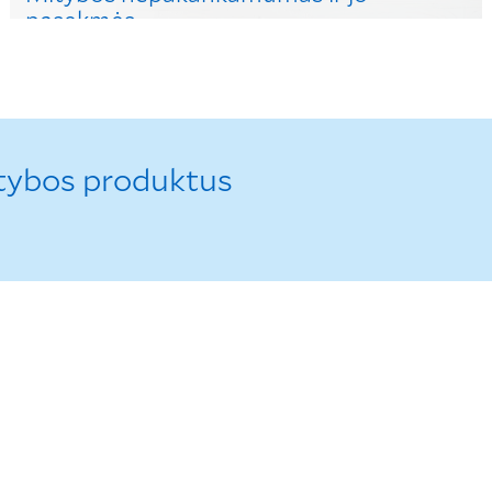
pasekmės
Sužinokite, kaip atpažinti nepakankamos mitybos
požymius.
tybos produktus