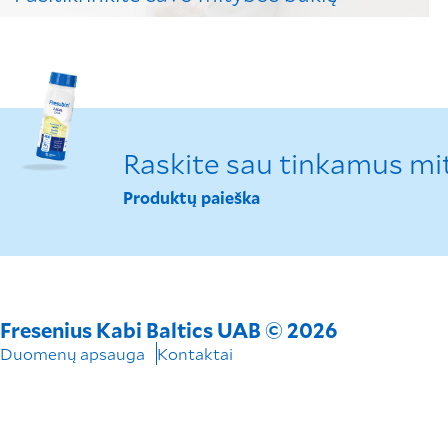
Sužinokite, ar jums gresia mitybos
nepakankamumas.
Raskite sau tinkamus mi
Produktų paieška
Fresenius Kabi Baltics UAB © 2026
Duomenų apsauga
Kontaktai