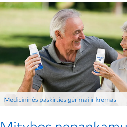
Medicininės paskirties gėrimai ir kremas
Išsirinkite sau tinkamą specialios medicininės paskirties 
Mitybos nepankamu