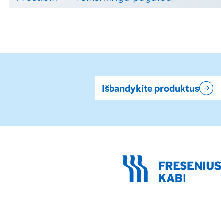
Sužinokite, kaip Fresubin® gali jums padėti.
Išbandykite produktus