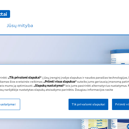
tai
Jūsų mityba
inkti:
„Tik privalomi slapukai“
į jūsų įrenginį įrašys slapukus ir naudos panašias technologijas,
inkamas šios svetainės veikimas;
„Priimti visus slapukus“
suteiks jums geriausią įmanomą patirt
oduktų šeima
 leis mums ją optimizuoti.
„Slapukų nustatymai“
leis jums pasirinkti alternatyvius nustatymus
 jūsų naršyklėje nustatytas slapukų atsisakymo parinktis. Daugiau informacijos rasite
aikytą jūsų poreikiams
nustatymai
Tik privalomi slapukai
Priimti v