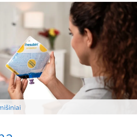
išiniai
roduktą mitybai per zondą
ma