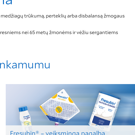
ių medžiagų trūkumą, perteklių arba disbalansą žmogaus
vyresniems nei 65 metų žmonėms ir vėžiu sergantiems
kankamumu
Fresubin® – veiksminga pagalba