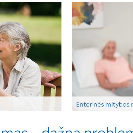
Enterinės mitybos m
Išsirinkite sau tinkamą p
gėrimą ar kremą
mas – dažna proble