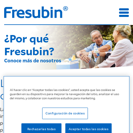
¿Por qué
Fresubin?
Conoce más de nosotros
La nutrición es el
Al hacer clic en “Aceptar todas las cookies”, usted acepta que las cookies se
combustible de la vida
guarden en su dispositivo para mejorar la navegación del sitio, analizar el uso
del mismo, y colaborar con nuestros estudios para marketing.
La ingesta de alimentos y líquidos nos provee todos los
Configuración de cookies
ingredientes esenciales que nuestro cuerpo necesita. No
podemos vivir sin alimentos. Sin embargo, para la mayor
parte de las personas, comer es mucho más que solo
Rechazarlas todas
Aceptar todas las cookies