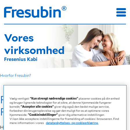
Vores
virksomhed
Fresenius Kabi
Hvorfor Fresubin?
Fresubin – en del af
Vælg venligst:
"Kun strengt nødvendige cookies"
placerer cookies på din enhed
og bruger lignende teknologier for at sikre, at denne hjemmeside fungerer
Fresenius Kabi
korrekt;
"Accepter alle cookies"
giver dig også den bedst mulige service,
forbedrer din brugeroplevelse og gør det muligt for os at optimere vores
hjemmeside.
"Cookieindstillinger"
giver dig alternative indstillinger.
Vi kan ikke acceptere indstillingerne for framelding af cookies i browseren. Find
mere information i vores
databeskyttelses- og cookieerklæring.
Hos Fresenius Kabi drives vi af én filosofi: Comitted to Life.