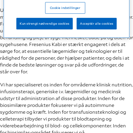
Cookie indstillinger
Under mottoet Committed to Life sætter Fresenius Kabi
mennesket i centrum – som patient, kunde og medarbejder.
Fresenius Kabi repræsenterer fremskridt og kvalitet i
Kun strengt nødvendige cookies
Acceptér alle cookies
udviklingen af innovative produkter og services til
behandling og pleje af syge mennesker, både på og uden for
sygehusene. Fresenius Kabi er stærkt engageret i dels at
sørge for, at essentielle lægemidler og teknologier er til
rådighed for de personer, der hjælper patienter, og dels i at
finde de bedste løsninger og svar på de udfordringer, de
står over for.
Vi har specialiseret os inden for områderne klinisk nutrition,
infusionsterapi, generiske i.v. lægemidler og medicinsk
udstyr til administration af disse produkter. Inden for de
biosimilære produkter fokuserer vi på autoimmune
sygdomme og kræft. Inden for transfusionsteknologi og
celleterapi tilbyder vi produkter til blodtapning og
viderebearbejdning til blod- og cellekomponenter. Inden
for biosimilar-området fokuserer vi på