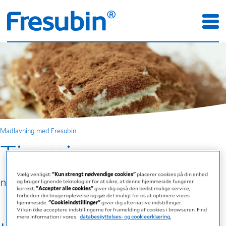
Madlavning med Fresubin
Tiramisu
Vælg venligst:
"Kun strengt nødvendige cookies"
placerer cookies på din enhed
med Fresubin 2 KCAL Drink Cappuccino
og bruger lignende teknologier for at sikre, at denne hjemmeside fungerer
korrekt;
"Accepter alle cookies"
giver dig også den bedst mulige service,
forbedrer din brugeroplevelse og gør det muligt for os at optimere vores
hjemmeside.
"Cookieindstillinger"
giver dig alternative indstillinger.
Vi kan ikke acceptere indstillingerne for framelding af cookies i browseren. Find
mere information i vores
databeskyttelses- og cookieerklæring.