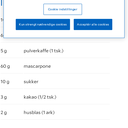
Ingredienser
Cookie indstillinger
100 ml
Fresubin Energy DRINK Cappuccino
Kun strengt nødvendige cookies
Acceptér alle cookies
6
ladyfingers-kager
5 g
pulverkaffe (1 tsk.)
60 g
mascarpone
10 g
sukker
3 g
kakao (1/2 tsk.)
2 g
husblas (1 ark)