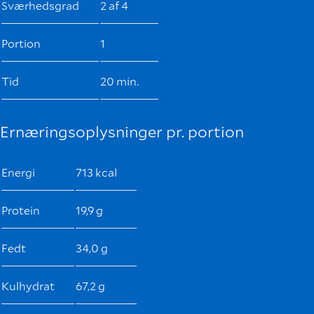
Sværhedsgrad
2 af 4
Portion
1
Tid
20 min.
Ernæringsoplysninger pr. portion
Energi
713 kcal
Protein
19,9 g
Fedt
34,0 g
Kulhydrat
67,2 g