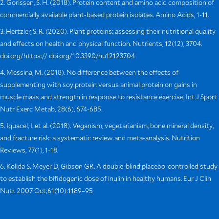
2. Gorissen, S. H. (2018). Protein content and amino acid composition of
commercially available plant-based protein isolates. Amino Acids, 1-11.
3. Hertzler, S. R. (2020). Plant proteins: assessing their nutritional quality
and effects on health and physical function. Nutrients, 12(12), 3704.
doi.org/https:// doi.org/10.3390/nu12123704
4. Messina, M. (2018). No difference between the effects of
supplementing with soy protein versus animal protein on gains in
muscle mass and strength in response to resistance exercise. Int J Sport
Nutr Exerc Metab, 28(6), 674-685.
5. Iquacel, I. et al. (2018). Veganism, vegetarianism, bone mineral density,
and fracture risk: a systematic review and meta-analysis. Nutrition
Reviews, 77(1), 1-18.
6. Kolida S, Meyer D, Gibson GR. A double-blind placebo-controlled study
to establish the bifidogenic dose of inulin in healthy humans. Eur J Clin
Nutr. 2007 Oct;61(10):1189–95