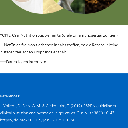
*ONS: Oral Nutrition Supplements (orale Ernährungsergänzungen)
**Natürlich frei von tierischen Inhaltsstoffen, da die Rezeptur keine
Zutaten tierischen Ursprungs enthält
***Daten liegen intern vor
References:
1. Volkert, D., Beck, A. M., & Cederholm, T. (2019). ESPEN guideline on
clinical nutrition and hydration in geriatrics. Clin Nutr, 38(1), 10-47.
https://doi.org/ 10.1016/j.clnu.2018.05.024