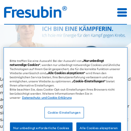
Bitte treffen Sie eine Auswahl: Bei der Auswahl von
„Nur unbedingt
notwendige Cookies“
, werden nur unbedingt notwendige Cookies und ähnliche
Technologien auf Ihrem Gerät gespeichert, die für die korrekte Funktion unserer
Website unerlässlich sind.
„Alle Cookies akzeptieren“
wird Ihnen den
bestmöglichen Service bieten, Ihre Benutzererfahrung verbessern und uns
Lorem ipsum dolor sit amet, consetetur sadipscing elitr, sed
ermöglichen, unsere Website zu optimieren.
„Cookie-Einstellungen“
bietet
diam nonumy eirmod tempor invidunt ut labore et dolore
Ihnen alternative Einstellungen.
Bitte beachten Sie, dass Cookie-Opt-out-Einstellungen ihres Browsers nicht
magna aliquyam erat, sed diam voluptua. At vero eos et
berücksichtigt werden. Weitere Informationen finden Sie in
unserer
Datenschutz- und Cookie-Erklärung
accusam et justo duo dolores et ea rebum. Stet clita kasd
gubergren, no sea takimata sanctus est Lorem ipsum dolor
sit amet. Lorem ipsum dolor sit amet, consetetur
Cookie-Einstellungen
sadipscing elitr, sed diam nonumy eirmod tempor invidunt
ut labore et dolore magna aliquyam erat, sed diam
Nur unbedingt erforderliche Cookies
Alle Cookies akzeptieren