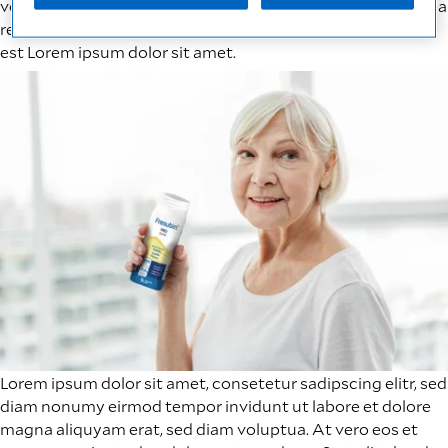
voluptua. At vero eos et accusam et justo duo dolores et ea
rebum. Stet clita kasd gubergren, no sea takimata sanctus
est Lorem ipsum dolor sit amet.
Lorem ipsum dolor sit amet, consetetur sadipscing elitr, sed
diam nonumy eirmod tempor invidunt ut labore et dolore
magna aliquyam erat, sed diam voluptua. At vero eos et