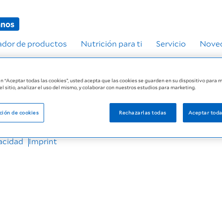
anos
ador de productos
Nutrición para ti
Servicio
Noved
 en “Aceptar todas las cookies”, usted acepta que las cookies se guarden en su dispositivo para m
n.
l sitio, analizar el uso del mismo, y colaborar con nuestros estudios para marketing.
ción de cookies
Rechazarlas todas
Aceptar toda
upo Fresenius © 2026
vacidad
Imprint