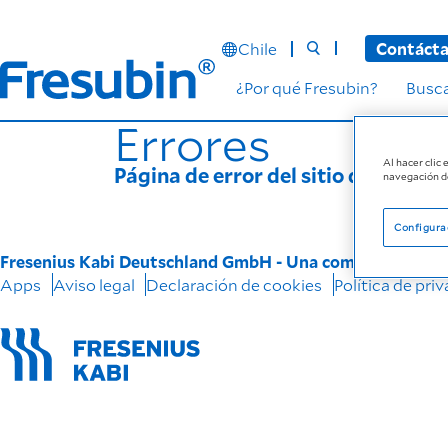
Chile
Contáct
¿Por qué Fresubin?
Busc
Errores
Al hacer clic
Página de error del sitio de Fresubi
navegación de
Configura
Fresenius Kabi Deutschland GmbH - Una compañía del gr
Apps
Aviso legal
Declaración de cookies
Política de pri