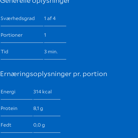
Generelle oplysninger
Sværhedsgrad
1 af 4
Portioner
1
Tid
3 min.
Ernæringsoplysninger pr. portion
Energi
314 kcal
Protein
8,1 g
Fedt
0,0 g