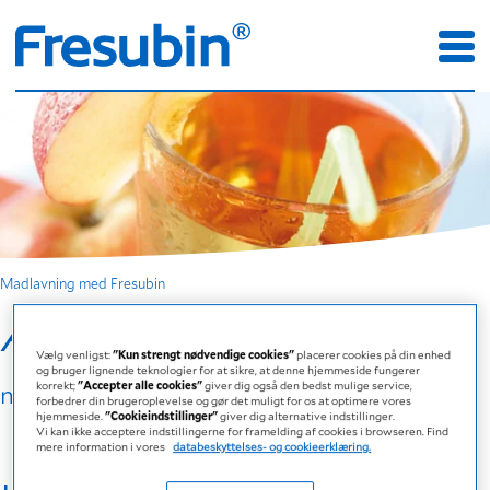
Madlavning med Fresubin
Æble-punch
Vælg venligst:
"Kun strengt nødvendige cookies"
placerer cookies på din enhed
og bruger lignende teknologier for at sikre, at denne hjemmeside fungerer
korrekt;
"Accepter alle cookies"
giver dig også den bedst mulige service,
med Fresubin Jucy DRINK Æble
forbedrer din brugeroplevelse og gør det muligt for os at optimere vores
hjemmeside.
"Cookieindstillinger"
giver dig alternative indstillinger.
Vi kan ikke acceptere indstillingerne for framelding af cookies i browseren. Find
mere information i vores
databeskyttelses- og cookieerklæring.