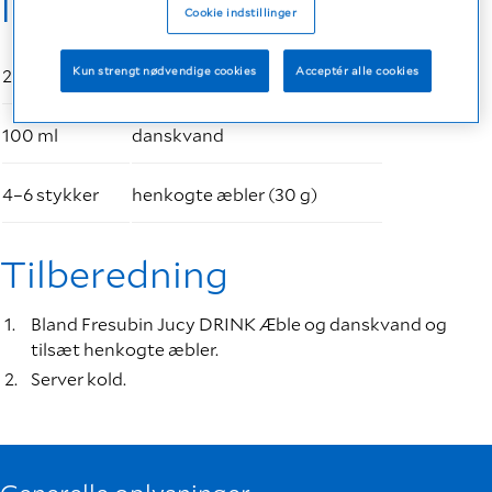
Ingredienser
Cookie indstillinger
Kun strengt nødvendige cookies
Acceptér alle cookies
200 ml
Fresubin Jucy DRINK Æble
100 ml
danskvand
4–6 stykker
henkogte æbler (30 g)
Tilberedning
Bland Fresubin Jucy DRINK Æble og danskvand og
tilsæt henkogte æbler.
Server kold.