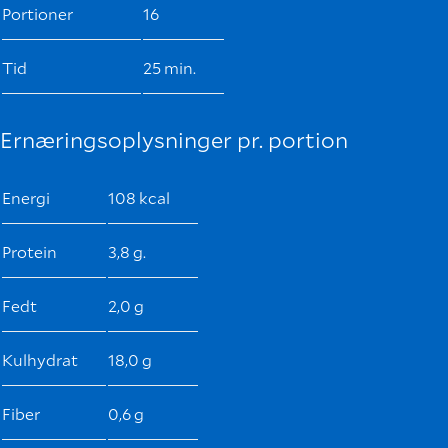
Portioner
16
Tid
25 min.
Ernæringsoplysninger pr. portion
Energi
108 kcal
Protein
3,8 g.
Fedt
2,0 g
Kulhydrat
18,0 g
Fiber
0,6 g