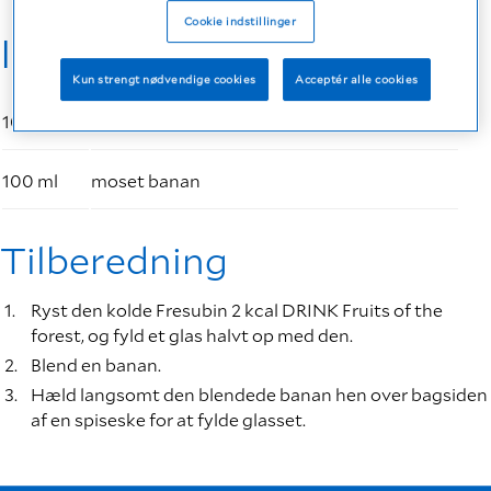
Cookie indstillinger
Ingredienser
Kun strengt nødvendige cookies
Acceptér alle cookies
100 ml
Fresubin 2 kcal DRINK Skovbær (afkølet)
100 ml
moset banan
Tilberedning
Ryst den kolde Fresubin 2 kcal DRINK Fruits of the
forest, og fyld et glas halvt op med den.
Blend en banan.
Hæld langsomt den blendede banan hen over bagsiden
af en spiseske for at fylde glasset.