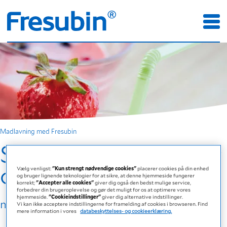
Madlavning med Fresubin
Shake med skovbær
og banan
Vælg venligst:
"Kun strengt nødvendige cookies"
placerer cookies på din enhed
og bruger lignende teknologier for at sikre, at denne hjemmeside fungerer
korrekt;
"Accepter alle cookies"
giver dig også den bedst mulige service,
forbedrer din brugeroplevelse og gør det muligt for os at optimere vores
hjemmeside.
"Cookieindstillinger"
giver dig alternative indstillinger.
med Fresubin 2 kcal DRINK Skovbær
Vi kan ikke acceptere indstillingerne for framelding af cookies i browseren. Find
mere information i vores
databeskyttelses- og cookieerklæring.