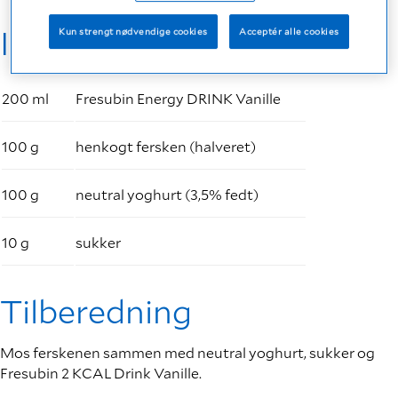
Ingredienser
Kun strengt nødvendige cookies
Acceptér alle cookies
200 ml
Fresubin Energy DRINK Vanille
100 g
henkogt fersken (halveret)
100 g
neutral yoghurt (3,5% fedt)
10 g
sukker
Tilberedning
Mos ferskenen sammen med neutral yoghurt, sukker og
Fresubin 2 KCAL Drink Vanille.