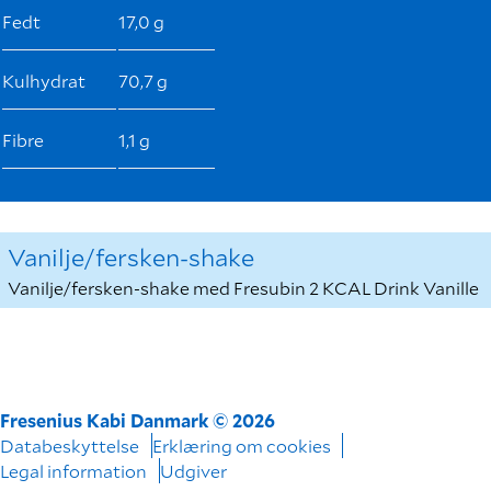
Fedt
17,0 g
Kulhydrat
70,7 g
Fibre
1,1 g
Vanilje/fersken-shake
Vanilje/fersken-shake med Fresubin 2 KCAL Drink Vanille
Fresenius Kabi Danmark © 2026
Databeskyttelse
Erklæring om cookies
Legal information
Udgiver