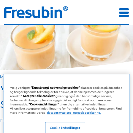
Madlavning med Fresubin
Vanilje/fersken-
Vælg venligst:
"Kun strengt nødvendige cookies"
placerer cookies på din enhed
og bruger lignende teknologier for at sikre, at denne hjemmeside fungerer
shake
korrekt;
"Accepter alle cookies"
giver dig også den bedst mulige service,
forbedrer din brugeroplevelse og gør det muligt for os at optimere vores
hjemmeside.
"Cookieindstillinger"
giver dig alternative indstillinger.
Vi kan ikke acceptere indstillingerne for framelding af cookies i browseren. Find
mere information i vores
databeskyttelses- og cookieerklæring.
med Fresubin 2 KCAL Drink Vanille
Cookie indstillinger