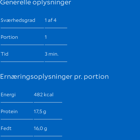
Generelle oplysninger
Sværhedsgrad
1 af 4
Portion
1
Tid
3 min.
Ernæringsoplysninger pr. portion
Energi
482 kcal
Protein
17,5 g
Fedt
16,0 g