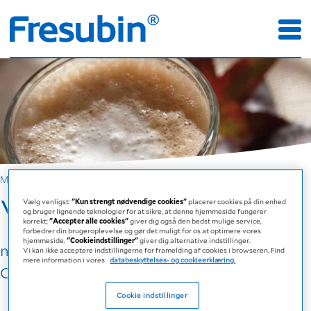
Madlavning med Fresubin
Varm chokolade
Vælg venligst:
"Kun strengt nødvendige cookies"
placerer cookies på din enhed
og bruger lignende teknologier for at sikre, at denne hjemmeside fungerer
korrekt;
"Accepter alle cookies"
giver dig også den bedst mulige service,
forbedrer din brugeroplevelse og gør det muligt for os at optimere vores
hjemmeside.
"Cookieindstillinger"
giver dig alternative indstillinger.
med Fresubin 2 KCAL FIBRE Drink
Vi kan ikke acceptere indstillingerne for framelding af cookies i browseren. Find
mere information i vores
databeskyttelses- og cookieerklæring.
Chokolade
Cookie indstillinger