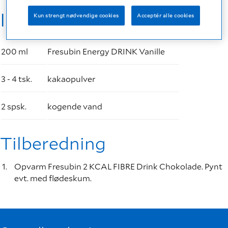
Ingredienser
Kun strengt nødvendige cookies
Acceptér alle cookies
200 ml
Fresubin Energy DRINK Vanille
3 - 4 tsk.
kakaopulver
2 spsk.
kogende vand
Tilberedning
Opvarm Fresubin 2 KCAL FIBRE Drink Chokolade. Pynt
evt. med flødeskum.