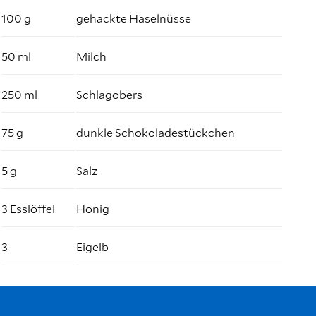
100 g
gehackte Haselnüsse
50 ml
Milch
250 ml
Schlagobers
75 g
dunkle Schokoladestückchen
5 g
Salz
3 Esslöffel
Honig
3
Eigelb