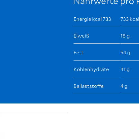
Nährwerte pro 
Energie kcal 733
733 kca
Eiweiß
18 g
Fett
54 g
Kohlenhydrate
41 g
Ballaststoffe
4 g