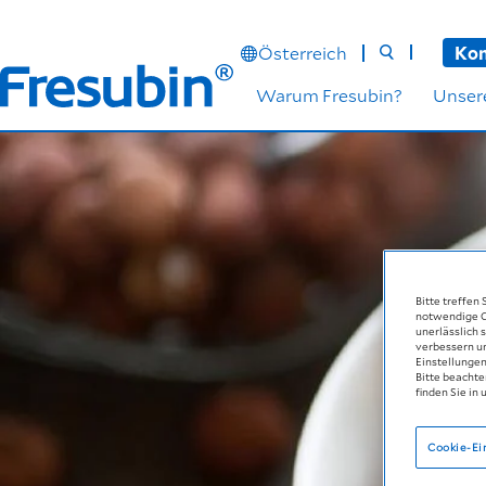
Österreich
Kon
Warum Fresubin?
Unser
Bitte treffen
notwendige Co
unerlässlich s
verbessern u
Einstellungen
Bitte beachte
finden Sie in 
Cookie-Ei