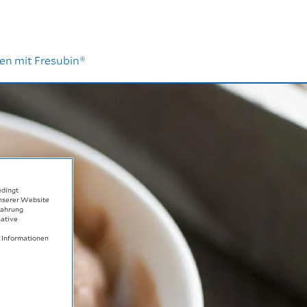
en mit Fresubin®
edingt
unserer Website
fahrung
native
e Informationen