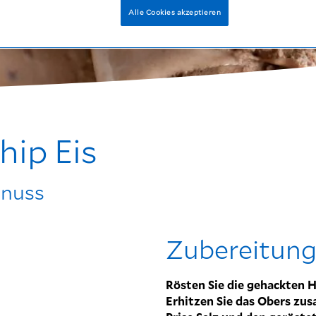
Alle Cookies akzeptieren
ip Eis
lnuss
Zubereitun
Rösten Sie die gehackten H
Erhitzen Sie das Obers zus