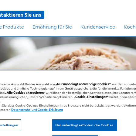
taktieren Sie uns
e Produkte
Ernährung für Sie
Kundenservice
Koch
 Sie eine Auswahl: Bei der Auswahl von
„Nur unbedingt notwendige Cookies“
, werden nur unb
okies und ähnliche Technologien auf Ihrem Gerät gespeichert, die für die korrekte Funktion 
ind.
„Alle Cookies akzeptieren“
wird Ihnen den bestmöglichen Service bieten, Ihre Benutzerer
nd uns ermöglichen, unsere Website zu optimieren.
„Cookie-Einstellungen“
bietet Ihnen alter
.
n Sie, dass Cookie-Opt-out-Einstellungen ihres Browsers nicht berücksichtigt werden. Weiter
unserer
Datenschutz- und Cookie-Erklärung
nstellungen
Nur unbedingt erforderliche Cookies