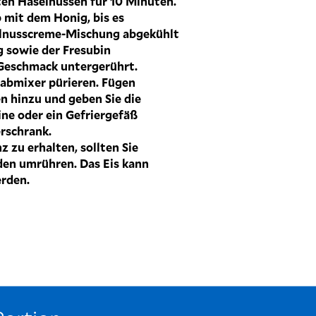
ten Haselnüssen für 10 Minuten.
b mit dem Honig, bis es
selnusscreme-Mischung abgekühlt
g sowie der Fresubin
Geschmack untergerührt.
abmixer pürieren. Fügen
n hinzu und geben Sie die
ne oder ein Gefriergefäß
erschrank.
 zu erhalten, sollten Sie
den umrühren. Das Eis kann
erden.