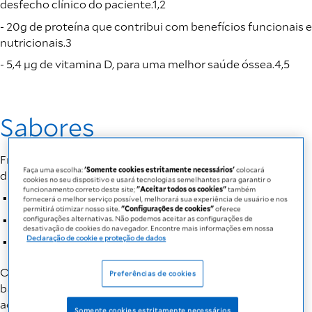
desfecho clínico do paciente.1,2
- 20g de proteína que contribui com benefícios funcionais e
nutricionais.3
- 5,4 µg de vitamina D, para uma melhor saúde óssea.4,5
Sabores
Fresubin® 2 kcal DRINK tem três deliciosos sabores
Faça uma escolha:
'Somente cookies estritamente necessários'
colocará
disponíveis:
cookies no seu dispositivo e usará tecnologias semelhantes para garantir o
funcionamento correto deste site;
"Aceitar todos os cookies"
também
Baunilha
fornecerá o melhor serviço possível, melhorará sua experiência de usuário e nos
permitirá otimizar nosso site.
"Configurações de cookies"
oferece
Frutas da Floresta
configurações alternativas. Não podemos aceitar as configurações de
desativação de cookies do navegador. Encontre mais informações em nossa
Declaração de cookie e proteção de dados
Neutro (sem sabor)
O sabor neutro proporciona versatilidade, pois você pode
Preferências de cookies
bater com sua fruta preferida, aquecer levemente e
adicionar café ou utilizar em preparações doces ou
Somente cookies estritamente necessários