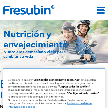
Nutrición y
envejecimiento
Nunca eres demasiado viejo para
cambiar tu vida
Nutrición para ti
Envejecer influencia
Seleccione la opción:
"Solo Cookies estrictamente necesarias"
esto instalará
cookies en su dispositivo y utilizará tecnologías similares para garantizar el
correcto funcionamiento de este sitio web;
"Aceptar todas las cookies"
nuestro cuerpo
también le brindará el mejor servicio posible, mejorará su experiencia de
usuario y nos permitirá optimizar nuestro sitio web.
"Configuración de cookies"
le ofrece opciones de configuración alternativas.
No podemos aceptar la configuración de desactivación de cookies del
navegador. Encuentre más información en nuestra
Proteccion de datos e
Nuestro cuerpo cambia con el pasar de los años. El
informacion de Cookies