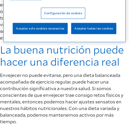
envejecimiento ocurre en todas las células, tejidos y
organismos, estos cambios afectan el funcionamiento de
Configuración de cookies
todos los sistemas, algunos más visibles y otros menos
visibles. El metabolismo se vuelve más lento, las células no
Aceptar solo cookies necesarias
Aceptar todas las cookies
se regeneran tan rápidamente como antes y nuestro
estado de salud puede desbalancearse más fácilmente.
La buena nutrición puede
hacer una diferencia real
Envejecer no puede evitarse, pero una dieta balanceada
acompañada de ejercicio regular, puede hacer una
contribución significativa a nuestra salud. Si somos
conscientes de que envejecer trae consigo retos físicos y
mentales, entonces podemos hacer ajustes sensatos en
nuestros hábitos nutricionales. Con una dieta variada y
balanceada, podemos mantenernos activos por más
tiempo.