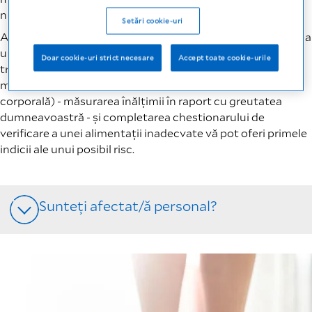
nutrițională?
Setări cookie-uri
Analiza stării dumneavoastră nutriționale și diagnosticarea
unei diete inadecvate pot fi efectuate de medicul care vă
Doar cookie-uri strict necesare
Accept toate cookie-urile
tratează, pe baza unei varietăți de teste și a unui istoric
medical complet. O verificare a IMC (indicele de masă
corporală) - măsurarea înălțimii în raport cu greutatea
dumneavoastră - și completarea chestionarului de
verificare a unei alimentații inadecvate vă pot oferi primele
indicii ale unui posibil risc.
Sunteți afectat/ă personal?