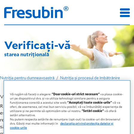
Verificați-vă
starea nutrițională
Nutriția pentru dumneavoastră
Nutriția și procesul de îmbătrânire
Vă rugăm să faceți o alegere:
"Doar cookie-uri strict necesare"
va plasa cookie-
Verificați dacă sunteți expus riscului
uri pe dispozitivul dvs. și va utiliza tehnologii similare pentru a asigura
funcționarea corectă a acestui site web;
"Acceptați toate cookie-urile"
vă va
Riscul de a avea o dietă inadecvată la o vârstă înaintată
oferi, de asemenea, cel mai bun serviciu posibil, vă va îmbunătăți experiența de
utilizare și ne permite să optimizăm site-ul nostru.
"Setări cookie"
vă oferă
este foarte mare. Este deosebit de important să
setări alternative.
recunoaștem cât mai repede primele semne ale acesteia și
Nu putem respecta setările de renunțare (opt-out) la cookie-uri din browserul
dvs. Găsiți mai multe informații în
declarația privind protecția datelor și
să contracarăm epuizarea organismului prin luarea unor
cookie-urile
măsuri adecvate. Așadar, cum vă puteți evalua starea