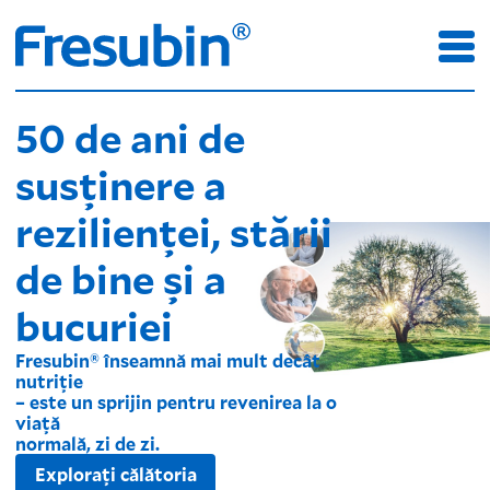
50 de ani de
susținere a
rezilienței, stării
de bine și a
bucuriei
Fresubin® înseamnă mai mult decât
nutriție
– este un sprijin pentru revenirea la o
viață
normală, zi de zi.
Explorați călătoria