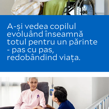
A-și vedea copilul
evoluând înseamnă
totul pentru un părinte
- pas cu pas,
redobândind viața.