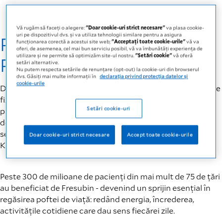
Vă rugăm să faceți o alegere:
"Doar cookie-uri strict necesare"
va plasa cookie-
uri pe dispozitivul dvs. și va utiliza tehnologii similare pentru a asigura
Progres prin îngrijire –
funcționarea corectă a acestui site web;
"Acceptați toate cookie-urile"
vă va
oferi, de asemenea, cel mai bun serviciu posibil, vă va îmbunătăți experiența de
utilizare și ne permite să optimizăm site-ul nostru.
"Setări cookie"
vă oferă
Povestea noastră
setări alternative.
Nu putem respecta setările de renunțare (opt-out) la cookie-uri din browserul
dvs. Găsiți mai multe informații în
declarația privind protecția datelor și
cookie-urile
De 50 de ani, Fresubin înseamnă mai mult decât recuperare
fizică - oferă o nutriție adaptată vieții reale, care ajută
Setări cookie-uri
pacienții să-și regăsească echilibrul, încrederea și puterea
de a merge mai departe. O misiune inspirată de peste un
secol de excelență în domeniul sănătății marca Fresenius
Doar cookie-uri strict necesare
Accept toate cookie-urile
Kabi.
Peste 300 de milioane de pacienți din mai mult de 75 de țări
au beneficiat de Fresubin - devenind un sprijin esențial în
regăsirea poftei de viață: redând energia, încrederea,
activitățile cotidiene care dau sens fiecărei zile.