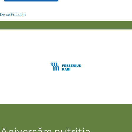
De ce Fresubin
0:00 / 1:05
Aniversăm nutriția