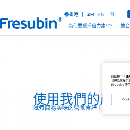
香港
ZH
EN
為何要選擇倍力康™?
適合
請選擇：
「僅接
也將為您提供
的 Cooki
使用我們的產品
Cook
試煮簡易美味的營養食譜！