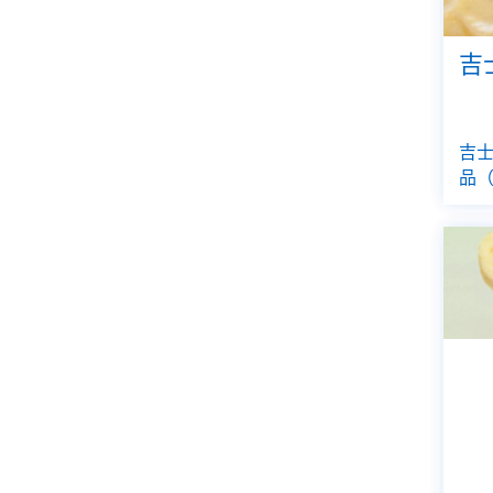
吉
吉士
品