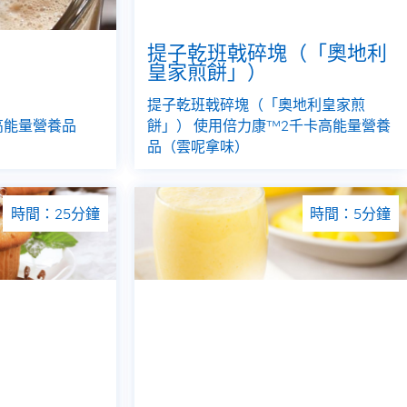
提子乾班戟碎塊（「奧地利
皇家煎餅」）
提子乾班戟碎塊（「奧地利皇家煎
高能量營養品
餅」） 使用倍力康™2千卡高能量營養
品（雲呢拿味）
時間：25分鐘
時間：5分鐘