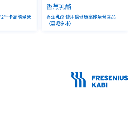
香蕉乳酪
™2千卡高能量營
香蕉乳酪 使用倍健康高能量營養品
（雲呢拿味）