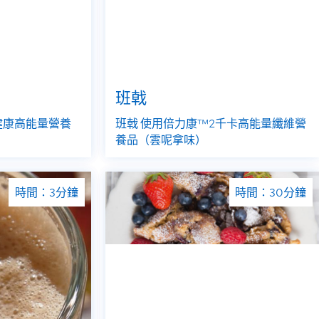
班戟
健康高能量營養
班戟 使用倍力康™2千卡高能量纖維營
養品（雲呢拿味）
時間：3分鐘
時間：30分鐘