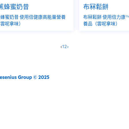
蕉蜂蜜奶昔
布冧鬆餅
蜂蜜奶昔 使用倍健康高能量營養
布冧鬆餅 使用倍力康
（雲呢拿味）
養品（雲呢拿味）
‹
1
2
›
resenius Group © 2025