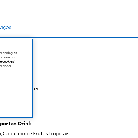
viços
 tecnologias
á o melhor
e cookies"
vegador.
entes com câncer
a
3 sabores
pportan Drink
, Capuccino e Frutas tropicais