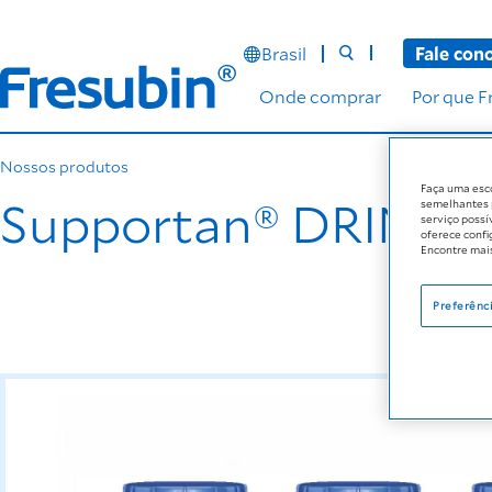
Brasil
Fale con
Onde comprar
Por que F
Nossos produtos
Faça uma esc
Supportan® DRINK
semelhantes p
serviço possí
oferece confi
Encontre mai
Preferênc