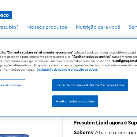
osco
resubin?
Nossos produtos
Nutrição para você
Ser
olha:
'Somente cookies estritamente necessários'
colocará cookies no seu dispositivo e usará
ara garantir o funcionamento correto deste site;
"Aceitar todos os cookies"
também fornecer
vel, melhorará sua experiência de usuário e nos permitirá otimizar nosso site.
"Configurações d
gurações alternativas. Não podemos aceitar as configurações de desativação de cookies do na
s informações em nossa
Declaração de cookie e proteção de dados
ias de cookies
Somente cookies estritamente necessários
Bebida dedicada para paci
Aceitar todos os cookies
300 kcal
20g de proteín
Fresubin Lipid agora é Su
Sabores
: Abacaxi com coco