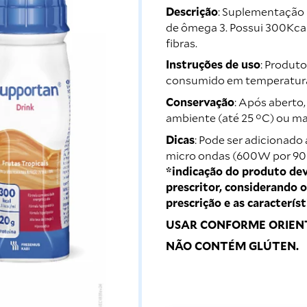
Descrição
: Suplementação n
de ômega 3. Possui 300Kca
fibras.
Instruções de uso
: Produt
consumido em temperatura
Conservação
: Após aberto
ambiente (até 25 °C) ou ma
Dicas
: Pode ser adicionado 
micro ondas (600W por 90 s
*indicação do produto deve
prescritor, considerando o
prescrição e as caracterís
USAR CONFORME ORIEN
NÃO CONTÉM GLÚTEN.