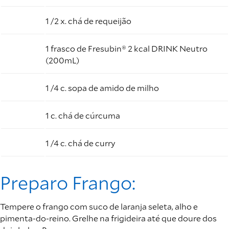
1 /2 x. chá de requeijão
1 frasco de Fresubin® 2 kcal DRINK Neutro
(200mL)
1 /4 c. sopa de amido de milho
1 c. chá de cúrcuma
1 /4 c. chá de curry
Preparo Frango:
Tempere o frango com suco de laranja seleta, alho e
pimenta-do-reino. Grelhe na frigideira até que doure dos