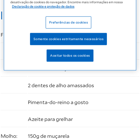
desativação de cookies do navegador. Encontre mais informações em nossa
Declaração de cookie e proteção de dados
Ingredientes:
Preferências de cookies
Frango:
4 filés de frango (400g)
Somente cookies estritamente necessários
1 c. café de sal
Aceitar todos os cookies
Sumo de 2 laranjas seleta
2 dentes de alho amassados
Pimenta-do-reino a gosto
Azeite para grelhar
Molho:
150g de muçarela