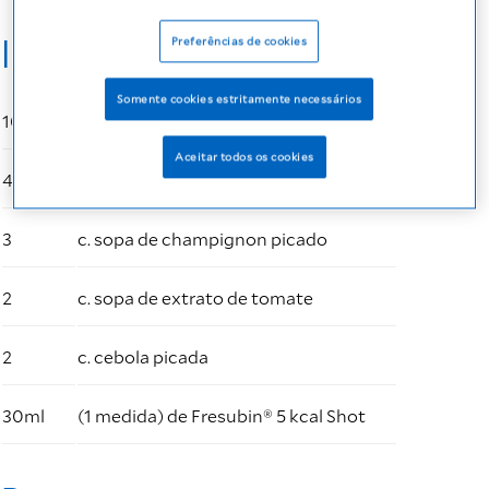
Ingredientes:
Preferências de cookies
Somente cookies estritamente necessários
100g
de iscas de frango
Aceitar todos os cookies
4
c. sopa de creme de leite
3
c. sopa de champignon picado
2
c. sopa de extrato de tomate
2
c. cebola picada
30ml
(1 medida) de Fresubin® 5 kcal Shot