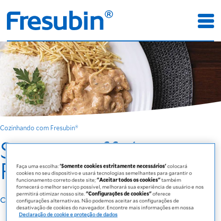
Cozinhando com Fresubin®
Strogonoff de
Frango*
Faça uma escolha:
'Somente cookies estritamente necessários'
colocará
cookies no seu dispositivo e usará tecnologias semelhantes para garantir o
funcionamento correto deste site;
"Aceitar todos os cookies"
também
fornecerá o melhor serviço possível, melhorará sua experiência de usuário e nos
permitirá otimizar nosso site.
"Configurações de cookies"
oferece
com Fresubin® 5 kcal Shot
configurações alternativas. Não podemos aceitar as configurações de
desativação de cookies do navegador. Encontre mais informações em nossa
Declaração de cookie e proteção de dados