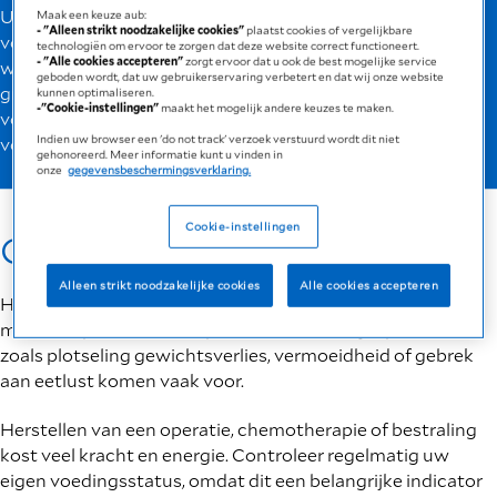
Uw voedingsstatus en de diagnose van een ontoereikend
Maak een keuze aub:
- "Alleen strikt noodzakelijke cookies"
plaatst cookies of vergelijkbare
voedingspatroon kunnen door uw behandelend arts
technologiën om ervoor te zorgen dat deze website correct functioneert.
- "Alle cookies accepteren"
zorgt ervoor dat u ook de best mogelijke service
worden uitgevoerd, door middel van diverse tests en het
geboden wordt, dat uw gebruikerservaring verbetert en dat wij onze website
grondig in beeld brengen van uw medische
kunnen optimaliseren.
-"Cookie-instellingen"
maakt het mogelijk andere keuzes te maken.
voorgeschiedenis. De checklist voor ontoereikende
Indien uw browser een 'do not track' verzoek verstuurd wordt dit niet
voeding kan een mogelijk risico voor u signaleren.
gehonoreerd. Meer informatie kunt u vinden in
onze
gegevensbeschermingsverklaring.
Cookie-instellingen
Controleer of u risico loopt
Alleen strikt noodzakelijke cookies
Alle cookies accepteren
Het ondergaan van een kankerbehandeling beïnvloedt
mensen op zeer uiteenlopende manieren. Symptomen
zoals plotseling gewichtsverlies, vermoeidheid of gebrek
aan eetlust komen vaak voor.
Herstellen van een operatie, chemotherapie of bestraling
kost veel kracht en energie. Controleer regelmatig uw
eigen voedingsstatus, omdat dit een belangrijke indicator