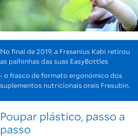
No final de 2019, a Fresenius Kabi retirou
as palhinhas das suas EasyBottles
- o frasco de formato ergonómico dos
suplementos nutricionais orais Fresubin.
Poupar plástico, passo a
passo