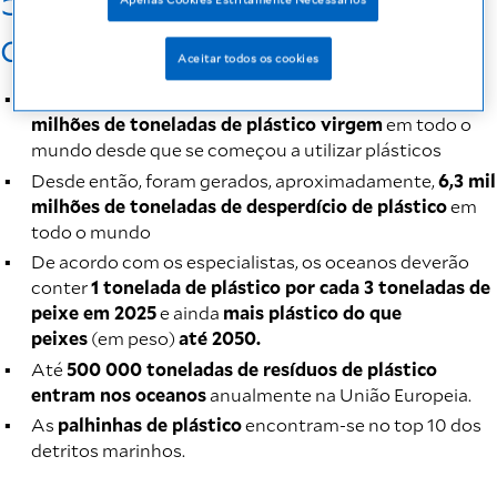
5 factos sobre o
desperdício de plástico
Aceitar todos os cookies
Foi produzida uma quantidade estimada de
8,3 mil
milhões de toneladas de plástico virgem
em todo o
mundo desde que se começou a utilizar plásticos
Desde então, foram gerados, aproximadamente,
6,3 mil
milhões de toneladas de desperdício de plástico
em
todo o mundo
De acordo com os especialistas, os oceanos deverão
conter
1 tonelada de plástico por cada 3 toneladas de
peixe em 2025
e ainda
mais plástico do que
peixes
(em peso)
até 2050.
Até
500 000 toneladas de resíduos de plástico
entram nos oceanos
anualmente na União Europeia.
As
palhinhas de plástico
encontram-se no top 10 dos
detritos marinhos.