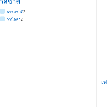
รสชาติ
ธรรมชาติ
2
วานิลลา
2
เฟ