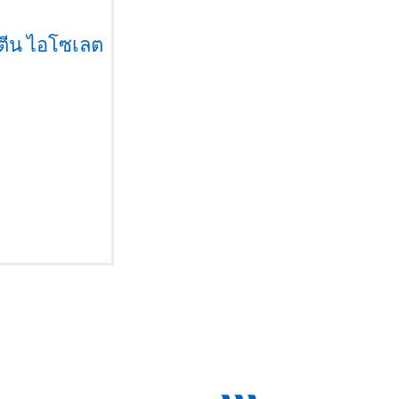
รตีน ไอโซเลต