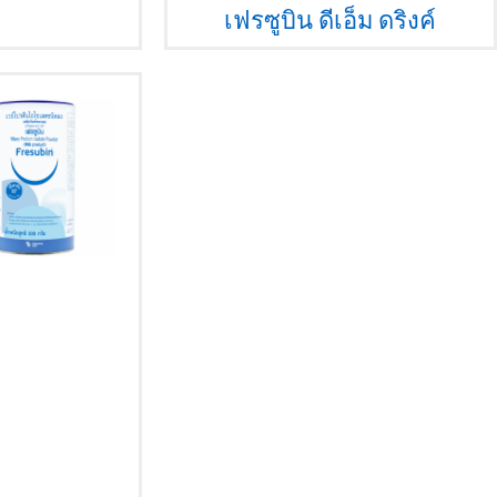
เฟรซูบิน ดีเอ็ม ดริงค์