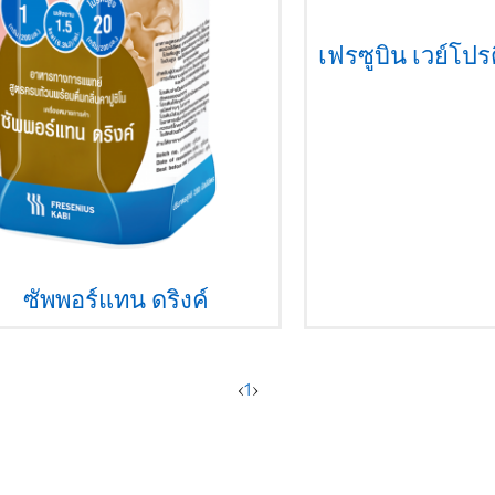
เฟรซูบิน เวย์โป
ซัพพอร์แทน ดริงค์
‹
1
›