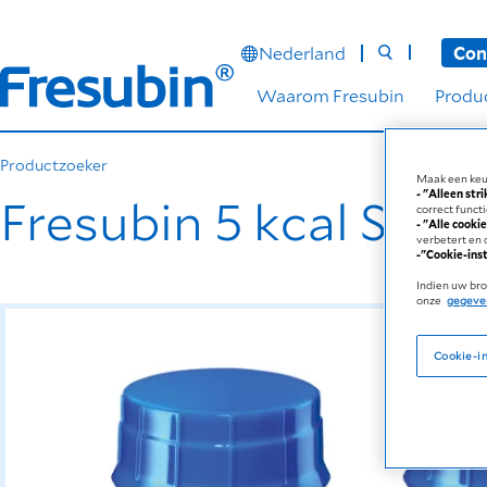
Nederland
Con
Waarom Fresubin
Produ
Productzoeker
Maak een keu
- "Alleen str
Fresubin 5 kcal Shot
correct funct
- "Alle cooki
verbetert en 
-"Cookie-ins
Indien uw bro
onze
gegeve
Cookie-in