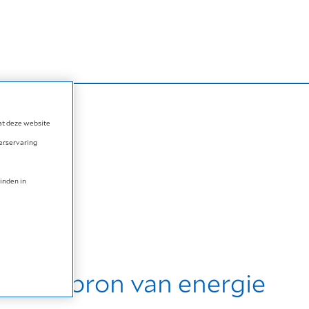
dat deze website
kerservaring
inden in
op vetbasis
erde bron van energie