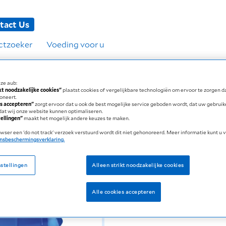
tact Us
ctzoeker
Voeding voor u
ze aub:
ikt noodzakelijke cookies"
plaatst cookies of vergelijkbare technologiën om ervoor te zorgen 
ioneert.
es accepteren"
zorgt ervoor dat u ook de best mogelijke service geboden wordt, dat uw gebrui
dat wij onze website kunnen optimaliseren.
tellingen"
maakt het mogelijk andere keuzes te maken.
wser een 'do not track' verzoek verstuurd wordt dit niet gehonoreerd. Meer informatie kunt u v
nsbeschermingsverklaring.
Energierijke drinkvoeding 
stellingen
Alleen strikt noodzakelijke cookies
150 kcal
2 smaken
Alle cookies accepteren
Geconcentre