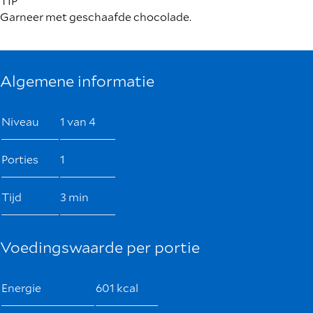
TIP
Garneer met geschaafde chocolade.
Algemene informatie
Niveau
1 van 4
Porties
1
Tijd
3 min
Voedingswaarde per portie
Energie
601 kcal