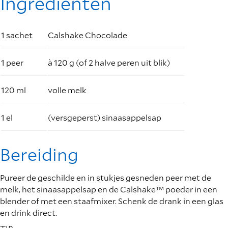
Ingrediënten
1 sachet
Calshake Chocolade
1 peer
à 120 g (of 2 halve peren uit blik)
120 ml
volle melk
1 el
(versgeperst) sinaasappelsap
Bereiding
Pureer de geschilde en in stukjes gesneden peer met de
melk, het sinaasappelsap en de Calshake™ poeder in een
blender of met een staafmixer. Schenk de drank in een glas
en drink direct.