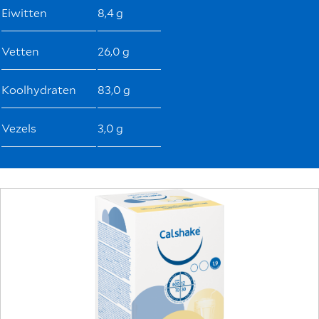
Eiwitten
8,4 g
Vetten
26,0 g
Koolhydraten
83,0 g
Vezels
3,0 g