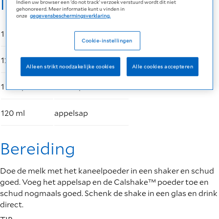
Ingrediënten
Indien uw browser een 'do not track' verzoek verstuurd wordt dit niet
gehonoreerd. Meer informatie kunt u vinden in
onze
gegevensbeschermingsverklaring.
1 sachet
Calshake Vanille
Cookie-instellingen
120 ml
volle melk
Alleen strikt noodzakelijke cookies
Alle cookies accepteren
1 mespunt
kaneelpoeder
120 ml
appelsap
Bereiding
Doe de melk met het kaneelpoeder in een shaker en schud
goed. Voeg het appelsap en de Calshake™ poeder toe en
schud nogmaals goed. Schenk de shake in een glas en drink
direct.