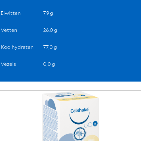
Eiwitten
7,9 g
Vetten
26,0 g
Koolhydraten
77,0 g
Vezels
0,0 g