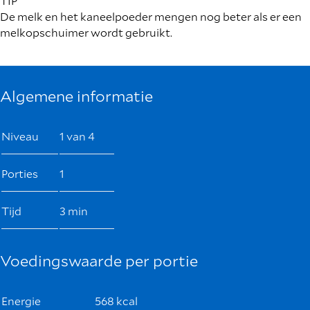
TIP
De melk en het kaneelpoeder mengen nog beter als er een
melkopschuimer wordt gebruikt.
Algemene informatie
Niveau
1 van 4
Porties
1
Tijd
3 min
Voedingswaarde per portie
Energie
568 kcal