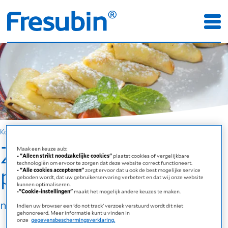
Koken met Fresubin
Zoete
Maak een keuze aub:
- "Alleen strikt noodzakelijke cookies"
plaatst cookies of vergelijkbare
technologiën om ervoor te zorgen dat deze website correct functioneert.
pannenkoeken
- "Alle cookies accepteren"
zorgt ervoor dat u ook de best mogelijke service
geboden wordt, dat uw gebruikerservaring verbetert en dat wij onze website
kunnen optimaliseren.
-"Cookie-instellingen"
maakt het mogelijk andere keuzes te maken.
met Fresubin 2 kcal Fibre DRINK Vanille
Indien uw browser een 'do not track' verzoek verstuurd wordt dit niet
gehonoreerd. Meer informatie kunt u vinden in
onze
gegevensbeschermingsverklaring.