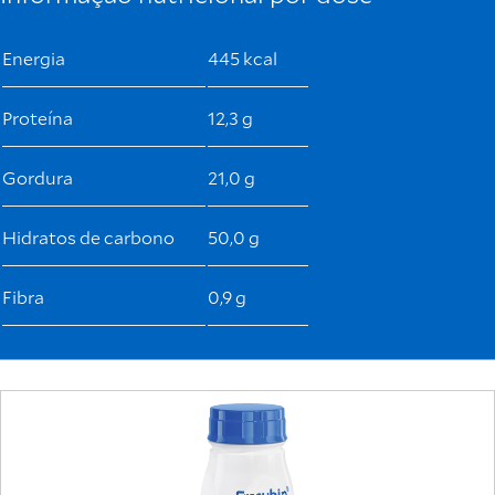
Energia
445 kcal
Proteína
12,3 g
Gordura
21,0 g
Hidratos de carbono
50,0 g
Fibra
0,9 g