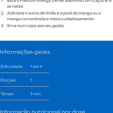
Bata o Fresubin Energy DRINK Baunilha com o açúcar e
as natas.
Adicione o sumo de limão e o puré de manga ou a
manga concentrada e mexa cuidadosamente.
Sirva num copo aos seu gosto.
Informações gerais
Dificuldade
1 em 4
Porções
1
Tempo
3 min.
Informação nutricional por dose