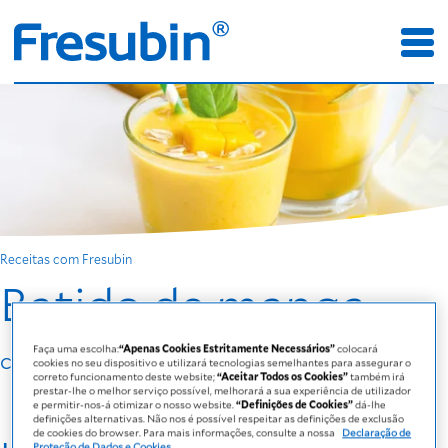
Receitas com Fresubin
Batido de manga
Faça uma escolha:
“Apenas Cookies Estritamente Necessários”
colocará
com Fresubin Energy DRINK Baunilha
cookies no seu dispositivo e utilizará tecnologias semelhantes para assegurar o
correto funcionamento deste website;
“Aceitar Todos os Cookies”
também irá
prestar-lhe o melhor serviço possível, melhorará a sua experiência de utilizador
e permitir-nos-á otimizar o nosso website.
“Definições de Cookies”
dá-lhe
definições alternativas. Não nos é possível respeitar as definições de exclusão
de cookies do browser. Para mais informações, consulte a nossa
Declaração de
Proteção de Dados e Cookies