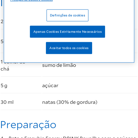
Ingredientes
Definições de cookies
200 ml
Fresubin Energy DRINK Baunilha
Apenas Cookies Estritamente Necessários
puré de manga ou manga
50 g
concentrada
Aceitar todos os cookies
1 colher de
sumo de limão
chá
5 g
açúcar
30 ml
natas (30% de gordura)
Preparação