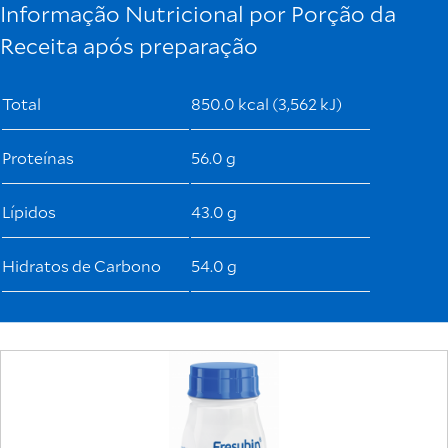
Informação Nutricional por Porção da
Receita após preparação
Total
850.0 kcal (3,562 kJ)
Proteínas
56.0 g
Lípidos
43.0 g
Hidratos de Carbono
54.0 g