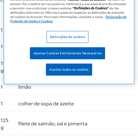
prestar-lhe o melhor serviço possível, melhorará a sua experiência de utilizador
e permitir-nos-á otimizar o nosso website.
“Definições de Cookies”
dá-lhe
definições alternativas. Não nos é possível respeitar as definições de exclusão
de cookies do browser. Para mais informações, consulte a nossa
Declaração de
Proteção de Dados e Cookies
1
frasco de Fresubin PRO Drink Sabor Neutro
Definições de cookies
1
cebola pequena
Apenas Cookies Estritamente Necessários
150
de pickles de pepino
g
Aceitar todos os cookies
1
limão
1
colher de sopa de azeite
125
filete de salmão, sal e pimenta
g