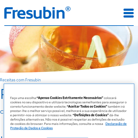
Receitas com Fresubin
Ponche de maçã
Faça uma escolha:
“Apenas Cookies Estritamente Necessários”
colocará
cookies no seu dispositivo e utilizará tecnologias semelhantes para assegurar o
correto funcionamento deste website;
“Aceitar Todos os Cookies”
também irá
com Fresubin Jucy DRINK Maçã
prestar-lhe o melhor serviço possível, melhorará a sua experiência de utilizador
e permitir-nos-á otimizar o nosso website.
“Definições de Cookies”
dá-lhe
definições alternativas. Não nos é possível respeitar as definições de exclusão
de cookies do browser. Para mais informações, consulte a nossa
Declaração de
Proteção de Dados e Cookies