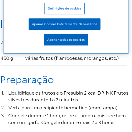
Definições de cookies
Ingredientes
Apenas Cookies Estritamente Necessários
Aceitar todos os cookies
200 ml
Fresubin 2 kcal DRINK Frutos silvestres
450 g
várias frutos (framboesas, morangos, etc.)
Preparação
Liquidifique os frutos e o Fresubin 2 kcal DRINK Frutos
silvestres durante 1 a 2 minutos.
Verta para um recipiente hermético (com tampa).
Congele durante 1 hora, retire a tampa e misture bem
com um garfo. Congele durante mais 2 a 3 horas.