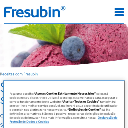
Receitas com Fresubin
Sorvete de frutos
silvestres
Faça uma escolha:
“Apenas Cookies Estritamente Necessários”
colocará
cookies no seu dispositivo e utilizará tecnologias semelhantes para assegurar o
correto funcionamento deste website;
“Aceitar Todos os Cookies”
também irá
prestar-lhe o melhor serviço possível, melhorará a sua experiência de utilizador
e permitir-nos-á otimizar o nosso website.
“Definições de Cookies”
dá-lhe
com Fresubin 2 kcal DRINK Frutos
definições alternativas. Não nos é possível respeitar as definições de exclusão
de cookies do browser. Para mais informações, consulte a nossa
Declaração de
Proteção de Dados e Cookies
silvestres