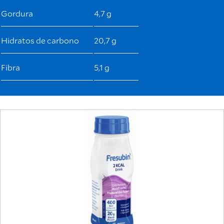
Gordura
4,7 g
Hidratos de carbono
20,7 g
Fibra
5,1 g