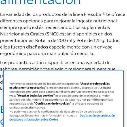
La variedad de los productos de la línea Fresubin® te ofrece
diferentes opciones para mejorar la ingesta nutricional,
siempre que lo estés necesitando. Los Suplementos
Nutricionales Orales (SNO) están disponibles en dos
presentaciones: Botella de 200 ml y Pote de 125 g. Todos
ellos fueron diseñados especialmente con un envase
ergonómico para una manipulación sencilla.
Los productos están disponibles en una variedad de
sabores, permitiéndote elegir lo mejor para ti, para que
puedas enfocarte en todas las cosas que disfrutas hacer
diariamente. Fresubin® te ayuda a redescubrir el sabor por
Por favor seleccione una de las siguientes opciones:
"Aceptar solo cookies
la vida.
estrictamente necesarias"
almacenará cookies en su dispositivo y utilizará
tecnologías similares para garantizar el correcto funcionamiento de este sitio
web;
"Aceptar todas las cookies"
esta opción también le brindará el mejor
servicio posible, mejorará su experiencia de usuario y nos permitirá optimizar
nuestro sitio web.
"Configuración de cookies"
le ofrecerá opciones de
EasyBottle –
configuración alternativas.
No podemos aceptar la configuración de desactivación de cookies del
navegador. Encuentre más información en nuestra
Declaración de protección
especialmente diseñados
de datos e información sobre Cokies