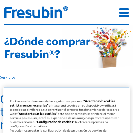
¿Dónde comprar
Fresubin®?
Servicios
Consultá siempre a
Por favor seleccione una de las siguientes opciones:
"Aceptar solo cookies
tu médico y/o
estrictamente necesarias"
almacenará cookies en su dispositivo y utilizará
tecnologías similares para garantizar el correcto funcionamiento de este sitio
web;
"Aceptar todas las cookies"
esta opción también le brindará el mejor
nutricionista de
servicio posible, mejorará su experiencia de usuario y nos permitirá optimizar
nuestro sitio web.
"Configuración de cookies"
le ofrecerá opciones de
configuración alternativas.
No podemos aceptar la configuración de desactivación de cookies del