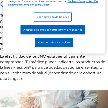
cabecera
navegador. Encuentre más información en nuestra
Declaración de protección
de datos e información sobre Cokies
Todos los productos de la linea Fresubin® son alimentos
Configuración de Cookies
para propósitos médicos específicos, se utilizan como
complemento en el manejo nutricional de los pacientes
Aceptar solo cookies estrictamente necesarias
desnutridos ó en riesgo de estarlo. Consultá siempre a tu
médico y/o nutricionista de cabecera para evaluar tu
estado nutricional y saber si tu alimentación cubre tus
Aceptar todas las cookies
requerimientos nutricionales.
La efectividad de los SNO está científicamente
comprobada. Tu médico puede indicarte los productos de
la línea Fresubin® para que puedas gestionar el reintegro
con tu cobertura de salud (dependiendo de la cobertura
que tengas).