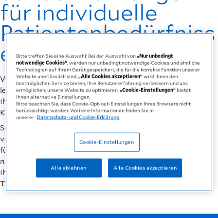
für individuelle
Patientenbedürfniss
e
Bitte treffen Sie eine Auswahl: Bei der Auswahl von
„Nur unbedingt
notwendige Cookies“
, werden nur unbedingt notwendige Cookies und ähnliche
Technologien auf Ihrem Gerät gespeichert, die für die korrekte Funktion unserer
Website unerlässlich sind.
„Alle Cookies akzeptieren“
wird Ihnen den
Wenn Sie unter Müdigkeit, Erkrankung oder Beschwerden
bestmöglichen Service bieten, Ihre Benutzererfahrung verbessern und uns
leiden, können Sie mit einer bedarfsgerechten Ernährung
ermöglichen, unsere Website zu optimieren.
„Cookie-Einstellungen“
bietet
Ihnen alternative Einstellungen.
Ihren Ernährungszustand verbessern und somit wieder zu
Bitte beachten Sie, dass Cookie-Opt-out-Einstellungen ihres Browsers nicht
Kräften kommen.
berücksichtigt werden. Weitere Informationen finden Sie in
unserer
Datenschutz- und Cookie-Erklärung
Seit über 40 Jahren setzen wir uns für das Wohlbefinden
von Patientinnen und Patienten ein und bieten Lösungen
Cookie-Einstellungen
für individuelle Bedürfnisse. Fresubin Produkte werden
nach wissenschaftlichen Erkenntnissen entwickelt, um
Alle ablehnen
Alle Cookies akzeptieren
Ihren Ernährungszustand durch die ergänzende Gabe von
Trinknahrung gezielt zu verbessern.