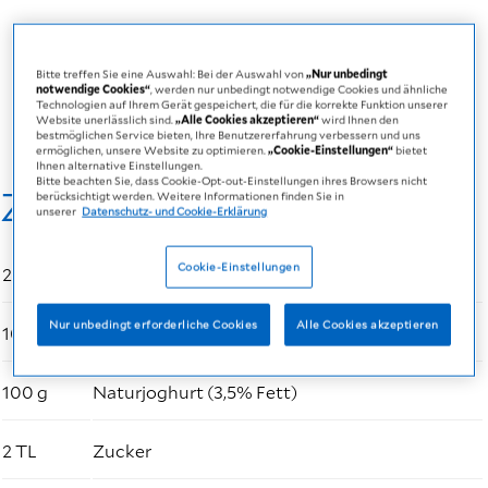
Laden Sie das Rezept herunter
Bitte treffen Sie eine Auswahl: Bei der Auswahl von
„Nur unbedingt
notwendige Cookies“
, werden nur unbedingt notwendige Cookies und ähnliche
PDF
794 KB
Technologien auf Ihrem Gerät gespeichert, die für die korrekte Funktion unserer
Website unerlässlich sind.
„Alle Cookies akzeptieren“
wird Ihnen den
bestmöglichen Service bieten, Ihre Benutzererfahrung verbessern und uns
ermöglichen, unsere Website zu optimieren.
„Cookie-Einstellungen“
bietet
Ihnen alternative Einstellungen.
Bitte beachten Sie, dass Cookie-Opt-out-Einstellungen ihres Browsers nicht
Zutaten
berücksichtigt werden. Weitere Informationen finden Sie in
unserer
Datenschutz- und Cookie-Erklärung
Cookie-Einstellungen
200 ml
Fresubin ENERGY Drink Vanille-Geschmack
Nur unbedingt erforderliche Cookies
Alle Cookies akzeptieren
100 g
Dosenpfirsiche (halbiert)
100 g
Naturjoghurt (3,5% Fett)
2 TL
Zucker