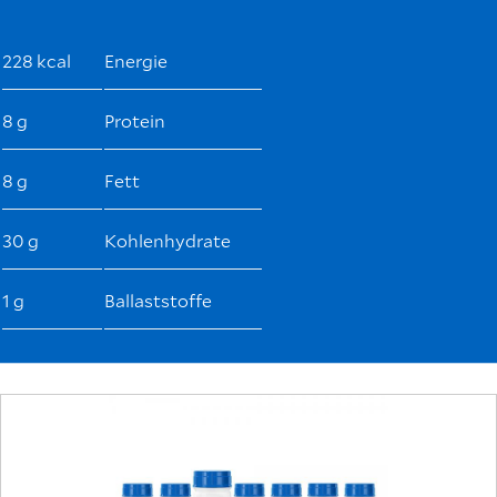
228 kcal
Energie
8 g
Protein
8 g
Fett
30 g
Kohlenhydrate
1 g
Ballaststoffe