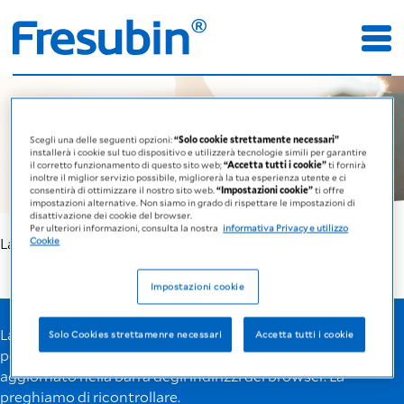
Pagina non
Scegli una delle seguenti opzioni:
“Solo cookie strettamente necessari”
trovata
installerà i cookie sul tuo dispositivo e utilizzerà tecnologie simili per garantire
il corretto funzionamento di questo sito web;
“Accetta tutti i cookie”
ti fornirà
inoltre il miglior servizio possibile, migliorerà la tua esperienza utente e ci
consentirà di ottimizzare il nostro sito web.
“Impostazioni cookie”
ti offre
impostazioni alternative. Non siamo in grado di rispettare le impostazioni di
disattivazione dei cookie del browser.
Per ulteriori informazioni, consulta la nostra
informativa Privacy e utilizzo
La pagina richiesta non è stata trovata.
Cookie
Impostazioni cookie
La pagina che state cercando non sembra esistere. È
Solo Cookies strettamenre necessari
Accetta tutti i cookie
possibile che sia stato inserito un URL errato o non
aggiornato nella barra degli indirizzi del browser. La
preghiamo di ricontrollare.