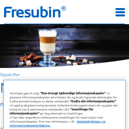
Oppskrifter
Moccachino
Vennligst gjør et valg:
"Kun strengt nødvendige informasjonskapsler"
vil
plassere informasjonskapsler på enheten din og bruke lignende teknologier for
å sikre korrekt funksjon av dette nettstedet;
"Godta alle informasjonskapsler"
med Diben Drink Cappuccino
vil også gi deg best mulig tjeneste, forbedre brukeropplevelsen din og gjøre det
mulig for oss å optimalisere nettstedet vårt.
"Innstillinger for
informasjonskapsler"
gir deg alternative innstillinger.
Vi kan ikke respektere nettleserens innstillinger for reservasjon mot
informasjonskapsler. Finn mer informasjon i vår
databeskyttelses- og
informasjonskapselerklæring.