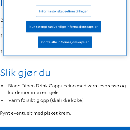
Ingredienser
Informasjonskapselinnstillinger
200 ml
Diben Drink Cappuccino
Kun strengt nødvendige informasjonskapsler
1 dl
espresso
Godta alle informasjonskapsler
1 ts
kardemomme
Slik gjør du
Bland Diben Drink Cappuccino med varm espresso og
kardemomme i en kjele.
Varm forsiktig opp (skal ikke koke).
Pynt eventuelt med pisket krem.