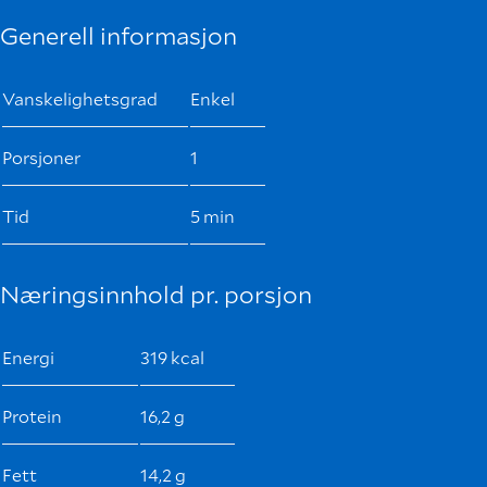
Generell informasjon
Vanskelighetsgrad
Enkel
Porsjoner
1
Tid
5 min
Næringsinnhold pr. porsjon
Energi
319 kcal
Protein
16,2 g
Fett
14,2 g