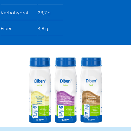
Karbohydrat
28,7 g
Fiber
4,8 g