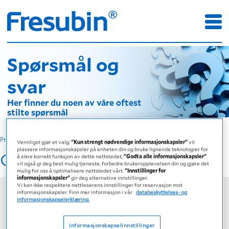
Spørsmål og
svar
Her finner du noen av våre oftest
stilte spørsmål
Produkter
Vennligst gjør et valg:
"Kun strengt nødvendige informasjonskapsler"
vil
plassere informasjonskapsler på enheten din og bruke lignende teknologier for
Ofte stilte spørsmål
å sikre korrekt funksjon av dette nettstedet;
"Godta alle informasjonskapsler"
vil også gi deg best mulig tjeneste, forbedre brukeropplevelsen din og gjøre det
mulig for oss å optimalisere nettstedet vårt.
"Innstillinger for
informasjonskapsler"
gir deg alternative innstillinger.
Vi kan ikke respektere nettleserens innstillinger for reservasjon mot
Hva er forskjellen mellom Fresubin og en
informasjonskapsler. Finn mer informasjon i vår
databeskyttelses- og
energidrikk som selges i dagligvare?
informasjonskapselerklæring.
Informasjonskapselinnstillinger