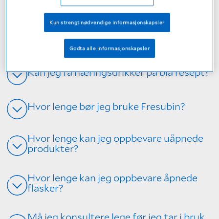
Hvor får jeg kjøpt Fresubin?
Kun strengt nødvendige informasjonskapsler
Har dere smaksprøver?
Godta alle informasjonskapsler
Kan jeg få næringsdrikker på blå resept?
Hvor lenge bør jeg bruke Fresubin?
Hvor lenge kan jeg oppbevare uåpnede
produkter?
Hvor lenge kan jeg oppbevare åpnede
flasker?
Må jeg konsultere lege før jeg tar i bruk