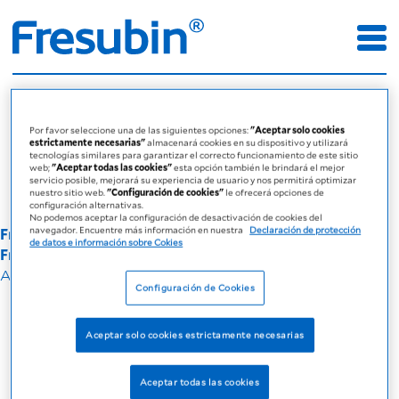
Error
Por favor seleccione una de las siguientes opciones:
"Aceptar solo cookies
Página de error
estrictamente necesarias"
almacenará cookies en su dispositivo y utilizará
tecnologías similares para garantizar el correcto funcionamiento de este sitio
web;
"Aceptar todas las cookies"
esta opción también le brindará el mejor
servicio posible, mejorará su experiencia de usuario y nos permitirá optimizar
nuestro sitio web.
"Configuración de cookies"
le ofrecerá opciones de
configuración alternativas.
No podemos aceptar la configuración de desactivación de cookies del
navegador. Encuentre más información en nuestra
Declaración de protección
Fresenius Kabi Deutschland GmbH - A company of the
de datos e información sobre Cokies
Fresenius Group © 2025
Aviso legal
Imprimir
Política de Privacidad
Cookies
Configuración de Cookies
Aceptar solo cookies estrictamente necesarias
Aceptar todas las cookies