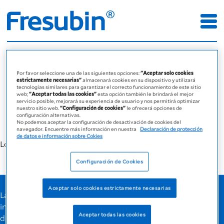
No se ha
Por favor seleccione una de las siguientes opciones:
"Aceptar solo cookies
encontrado la
estrictamente necesarias"
almacenará cookies en su dispositivo y utilizará
tecnologías similares para garantizar el correcto funcionamiento de este sitio
web;
"Aceptar todas las cookies"
esta opción también le brindará el mejor
página
servicio posible, mejorará su experiencia de usuario y nos permitirá optimizar
nuestro sitio web.
"Configuración de cookies"
le ofrecerá opciones de
configuración alternativas.
No podemos aceptar la configuración de desactivación de cookies del
navegador. Encuentre más información en nuestra
Declaración de protección
de datos e información sobre Cokies
Lo sentimos, no se ha encontrado la página que busca.
Configuración de Cookies
Aceptar solo cookies estrictamente necesarias
La página que busca no parece existir. Es posible que haya
ingresado una URL incorrecta u obsoleta en la línea de
Aceptar todas las cookies
dirección de su navegador. Compruébelo de nuevo.