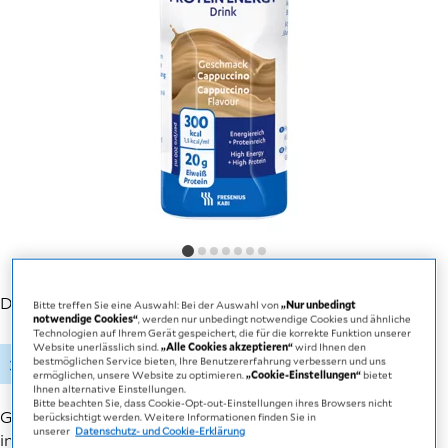
Der schmackhafte Energieschub und das Plus an Eiweiss
Bitte treffen Sie eine Auswahl: Bei der Auswahl von
„Nur unbedingt
notwendige Cookies“
, werden nur unbedingt notwendige Cookies und ähnliche
Technologien auf Ihrem Gerät gespeichert, die für die korrekte Funktion unserer
Website unerlässlich sind.
„Alle Cookies akzeptieren“
wird Ihnen den
300 kcal
20 g Protein
6 Aromen
bestmöglichen Service bieten, Ihre Benutzererfahrung verbessern und uns
ermöglichen, unsere Website zu optimieren.
„Cookie-Einstellungen“
bietet
Ihnen alternative Einstellungen.
Bitte beachten Sie, dass Cookie-Opt-out-Einstellungen ihres Browsers nicht
Gebrauchsfertige Trinknahrung mit hohem Eiweissgehalt
berücksichtigt werden. Weitere Informationen finden Sie in
unserer
Datenschutz- und Cookie-Erklärung
in köstlichen Geschmackssorten. Auch für Diabetiker