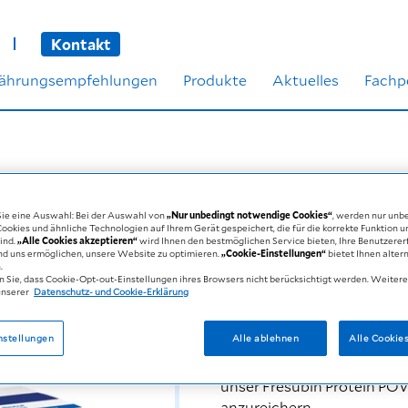
Kontakt
nährungsempfehlungen
Produkte
Aktuelles
Fachp
POWDER
 Sie eine Auswahl: Bei der Auswahl von
„Nur unbedingt notwendige Cookies“
, werden nur unb
okies und ähnliche Technologien auf Ihrem Gerät gespeichert, die für die korrekte Funktion 
sind.
„Alle Cookies akzeptieren“
wird Ihnen den bestmöglichen Service bieten, Ihre Benutzere
nd uns ermöglichen, unsere Website zu optimieren.
„Cookie-Einstellungen“
bietet Ihnen alter
Die hochwertige Eiweissqu
.
n Sie, dass Cookie-Opt-out-Einstellungen ihres Browsers nicht berücksichtigt werden. Weiter
unserer
Datenschutz- und Cookie-Erklärung
87 g Protein
Neutral
nstellungen
Alle ablehnen
Alle Cookie
Wenn Sie in Ihrer tägliche
unser Fresubin Protein PO
anzureichern.