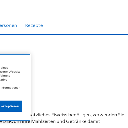
ersonen
Rezepte
edingt
unserer Website
rfahrung
native
elle
e Informationen
s akzeptieren
n Ernährung zusätzliches Eiweiss benötigen, verwenden Sie
WDER, um Ihre Mahlzeiten und Getränke damit