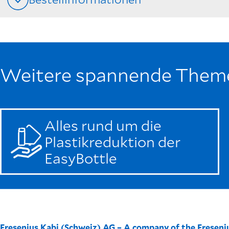
Weitere spannende Them
Alles rund um die
Plastikreduktion der
EasyBottle
Fresenius Kabi (Schweiz) AG – A company of the Fresen