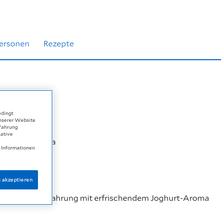
ersonen
Rezepte
edingt
unserer Website
rfahrung
native
t Joghurt-Aroma
e Informationen
 Aroma
s akzeptieren
orische Trinknahrung mit erfrischendem Joghurt-Aroma