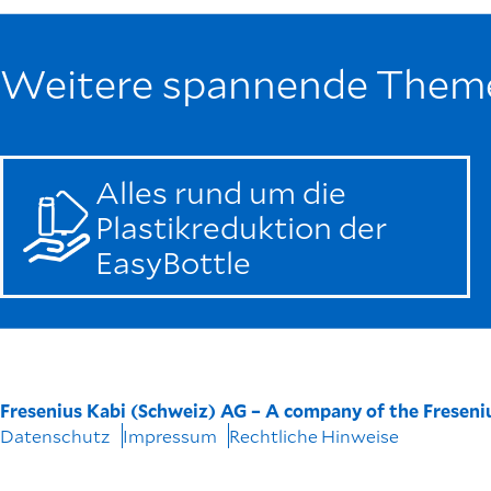
Weitere spannende Them
Alles rund um die
Plastikreduktion der
EasyBottle
Fresenius Kabi (Schweiz) AG – A company of the Fresen
Datenschutz
Impressum
Rechtliche Hinweise