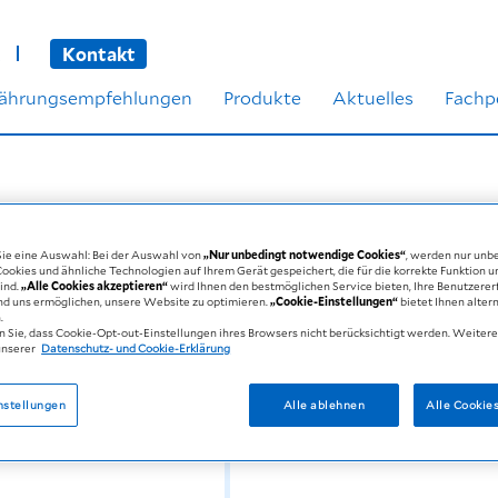
Kontakt
nährungsempfehlungen
Produkte
Aktuelles
Fachp
 Sie eine Auswahl: Bei der Auswahl von
„Nur unbedingt notwendige Cookies“
, werden nur unb
okies und ähnliche Technologien auf Ihrem Gerät gespeichert, die für die korrekte Funktion 
sind.
„Alle Cookies akzeptieren“
wird Ihnen den bestmöglichen Service bieten, Ihre Benutzere
nd uns ermöglichen, unsere Website zu optimieren.
„Cookie-Einstellungen“
bietet Ihnen alter
Die starke Erfrischung mi
.
n Sie, dass Cookie-Opt-out-Einstellungen ihres Browsers nicht berücksichtigt werden. Weiter
unserer
Datenschutz- und Cookie-Erklärung
300 kcal
15 g Protein
1
nstellungen
Alle ablehnen
Alle Cookie
Gebrauchsfertige, hochkal