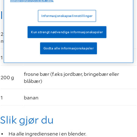
informasjonskapselerklæring.
Ingredienser
Informasjonskapselinnstillinger
Kun strengt nødvendige informasjonskapsler
200
Frebini ENERGY Drink Jordbær
ml
Godta alle informasjonskapsler
1 dl
eplejuice
frosne bær (f.eks jordbær, bringebær eller
200 g
blåbær)
1
banan
Slik gjør du
Ha alle ingrediensene i en blender.