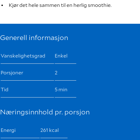
Kjør det hele sammen til en herlig smoothie.
Generell informasjon
Vanskelighetsgrad
Enkel
Porsjoner
2
Tid
5 min
Næringsinnhold pr. porsjon
Energi
261 kcal