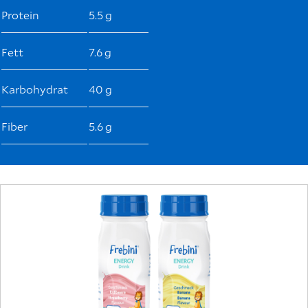
Protein
5.5 g
Fett
7.6 g
Karbohydrat
40 g
Fiber
5.6 g