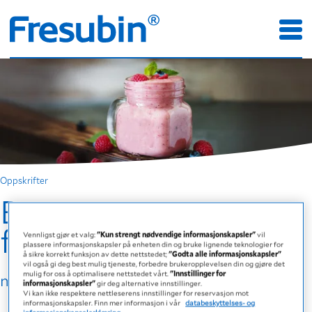
Oppskrifter
Barnas
favorittsmoothie
Vennligst gjør et valg:
"Kun strengt nødvendige informasjonskapsler"
vil
plassere informasjonskapsler på enheten din og bruke lignende teknologier for
å sikre korrekt funksjon av dette nettstedet;
"Godta alle informasjonskapsler"
vil også gi deg best mulig tjeneste, forbedre brukeropplevelsen din og gjøre det
mulig for oss å optimalisere nettstedet vårt.
"Innstillinger for
med Frebini ENERGY Drink Jordbær
informasjonskapsler"
gir deg alternative innstillinger.
Vi kan ikke respektere nettleserens innstillinger for reservasjon mot
informasjonskapsler. Finn mer informasjon i vår
databeskyttelses- og