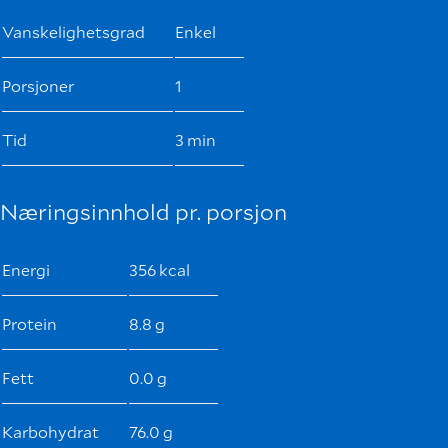
Vanskelighetsgrad
Enkel
Porsjoner
1
Tid
3 min
Næringsinnhold pr. porsjon
Energi
356 kcal
Protein
8.8 g
Fett
0.0 g
Karbohydrat
76.0 g