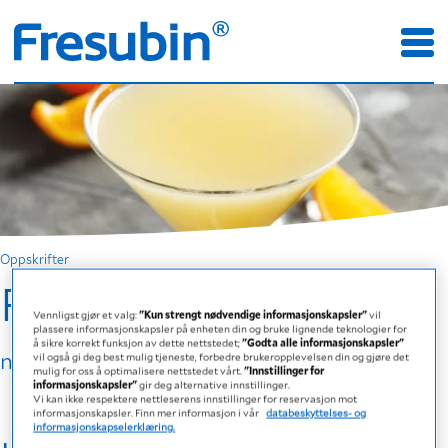
Oppskrifter
Fruktcocktail
Vennligst gjør et valg:
"Kun strengt nødvendige informasjonskapsler"
vil
plassere informasjonskapsler på enheten din og bruke lignende teknologier for
å sikre korrekt funksjon av dette nettstedet;
"Godta alle informasjonskapsler"
med ProvideXtra DRINK Appelsin-Ananas
vil også gi deg best mulig tjeneste, forbedre brukeropplevelsen din og gjøre det
mulig for oss å optimalisere nettstedet vårt.
"Innstillinger for
informasjonskapsler"
gir deg alternative innstillinger.
Vi kan ikke respektere nettleserens innstillinger for reservasjon mot
informasjonskapsler. Finn mer informasjon i vår
databeskyttelses- og
informasjonskapselerklæring.