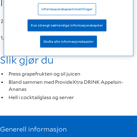
Ingredients
Informasjonskapselinnstillinger
200 ml
ProvideXtra DRINK Appelsin-Ananas
Kun strengt nødvendige informasjonskapsler
1/2
Rosa grapefrukt
Godta alle informasjonskapsler
Slik gjør du
Press grapefrukten og sil juicen
Bland sammen med ProvideXtra DRINK Appelsin-
Ananas
Hell i cocktailglass og server
Generell informasjon