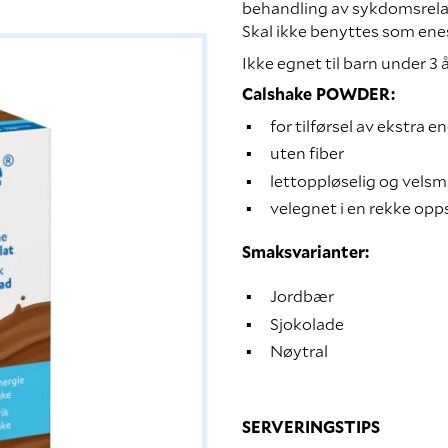
behandling av sykdomsrelat
Skal ikke benyttes som ene
Ikke egnet til barn under 3 å
Calshake POWDER:
for tilførsel av ekstra e
uten fiber
lettoppløselig og vels
velegnet i en rekke opps
Smaksvarianter:
Jordbær
Sjokolade
Nøytral
SERVERINGSTIPS