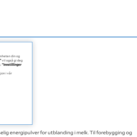
enheten din og
"
vil også gi deg
t.
"Innstillinger
jon i vår
n
3 smaker
ig energipulver for utblanding i melk. Til forebygging og