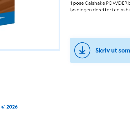
1 pose Calshake POWDER bla
løsningen deretter i en «sh
Skriv ut so
n © 2026