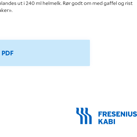
ndes ut i 240 ml helmelk. Rør godt om med gaffel og rist
aker».
m PDF