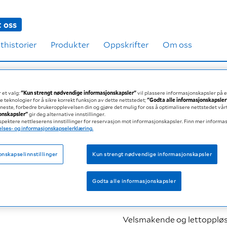
 oss
thistorier
Produkter
Oppskrifter
Om oss
 et valg:
"Kun strengt nødvendige informasjonskapsler"
vil plassere informasjonskapsler på 
e teknologier for å sikre korrekt funksjon av dette nettstedet;
"Godta alle informasjonskapsler
eneste, forbedre brukeropplevelsen din og gjøre det mulig for oss å optimalisere nettstedet vår
jonskapsler"
gir deg alternative innstillinger.
espektere nettleserens innstillinger for reservasjon mot informasjonskapsler. Finn mer informas
lses- og informasjonskapselerklæring.
Ekstra energi til milkshake
onskapselinnstillinger
Kun strengt nødvendige informasjonskapsler
600 kcal
12 g protein
Godta alle informasjonskapsler
Velsmakende og lettoppløsel