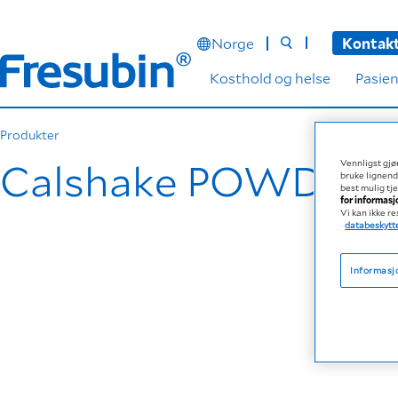
Norge
Kontakt
Kosthold og helse
Pasien
Produkter
Calshake POWDER
Vennligst gjør
bruke lignend
best mulig tj
for informas
Vi kan ikke r
databeskytte
Informasj