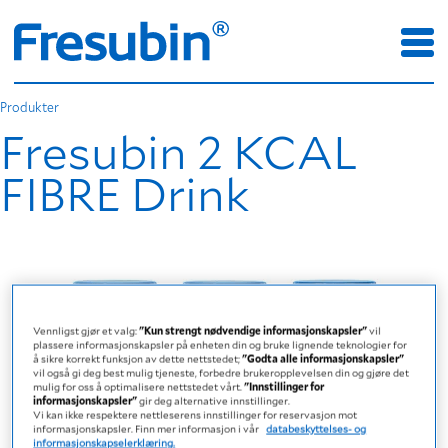
Produkter
Fresubin 2 KCAL
FIBRE Drink
Vennligst gjør et valg:
"Kun strengt nødvendige informasjonskapsler"
vil
plassere informasjonskapsler på enheten din og bruke lignende teknologier for
å sikre korrekt funksjon av dette nettstedet;
"Godta alle informasjonskapsler"
vil også gi deg best mulig tjeneste, forbedre brukeropplevelsen din og gjøre det
mulig for oss å optimalisere nettstedet vårt.
"Innstillinger for
informasjonskapsler"
gir deg alternative innstillinger.
Vi kan ikke respektere nettleserens innstillinger for reservasjon mot
informasjonskapsler. Finn mer informasjon i vår
databeskyttelses- og
informasjonskapselerklæring.